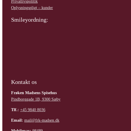
Privatlivspolitik
Oplysningspligt – kunder
Smileyordning:
Kontakt os
Frøken Madsens Spisehus
Pindborggade 1B, 9300 Sæby
Tlf.:
+45 9840 8036
Email:
mail@frk-madsen.dk
Mobilepay:
98489