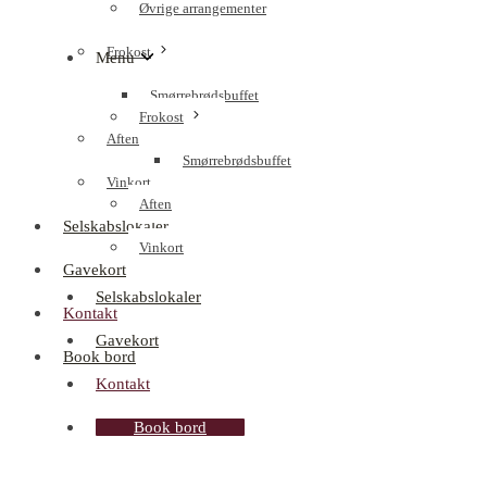
Øvrige arrangementer
Frokost
Menu
Smørrebrødsbuffet
Frokost
Aften
Smørrebrødsbuffet
Vinkort
Aften
Selskabslokaler
Vinkort
Gavekort
Selskabslokaler
Kontakt
Gavekort
Book bord
Kontakt
Book bord