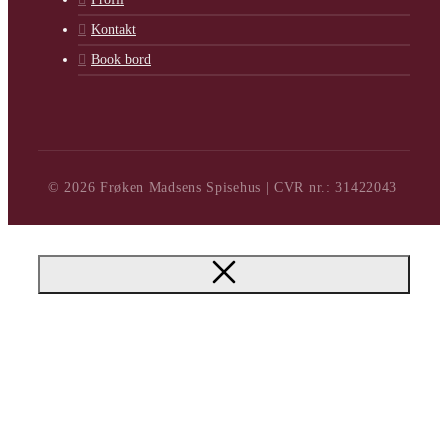
Kontakt
Book bord
© 2026 Frøken Madsens Spisehus | CVR nr.: 31422043